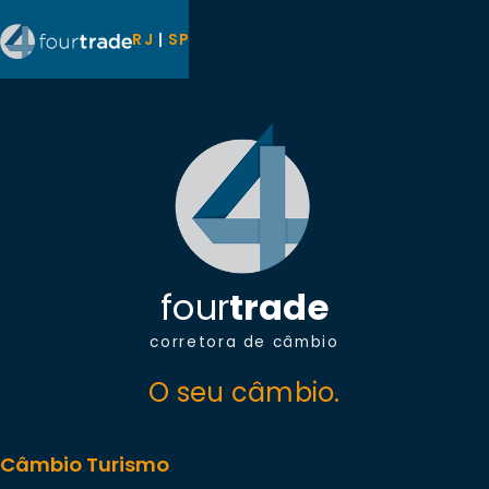
RJ
|
SP
four
trade
corretora de câmbio
O seu câmbio.
Câmbio Turismo